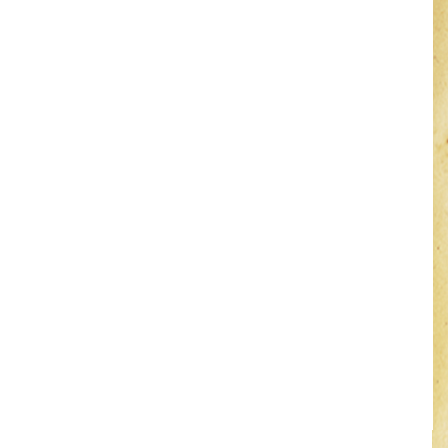
Warning
: Illegal string offset 'id' in
/data/wwwroot/lyquanshunmall.com/lefter.php
on
line
29
Notice
: Uninitialized string offset: 0 in
/data/wwwroot/lyquanshunmall.com/lefter.php
on
line
29
Warning
: Illegal string offset