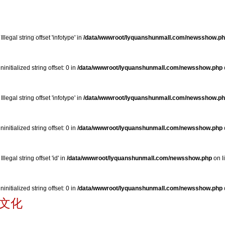
项目简介
精彩活动
楼层导视
走进泉舜
招标采
: Illegal string offset 'infotype' in
/data/wwwroot/lyquanshunmall.com/newsshow.p
Uninitialized string offset: 0 in
/data/wwwroot/lyquanshunmall.com/newsshow.php
: Illegal string offset 'infotype' in
/data/wwwroot/lyquanshunmall.com/newsshow.p
Uninitialized string offset: 0 in
/data/wwwroot/lyquanshunmall.com/newsshow.php
: Illegal string offset 'id' in
/data/wwwroot/lyquanshunmall.com/newsshow.php
on l
Uninitialized string offset: 0 in
/data/wwwroot/lyquanshunmall.com/newsshow.php
文化