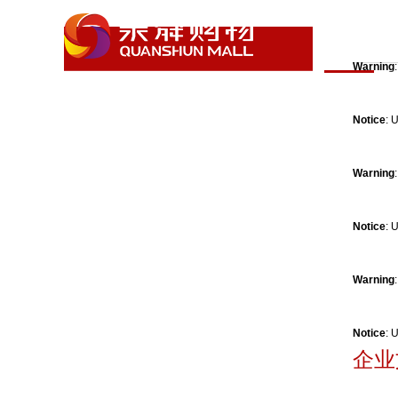
网站首页
Warning
Warning
: Illegal string offset 'infotype' in
Notice
: 
/data/wwwroot/lyquanshunmall.com/lefter.php
on
Warning
line
20
Notice
: 
Notice
: Uninitialized string offset: 0 in
Warning
/data/wwwroot/lyquanshunmall.com/lefter.php
on
Notice
: 
企业
line
20