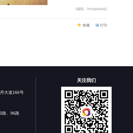
(编辑：hengkaikeji)
收藏
打印
关注我们
丹大道166号
0路、96路