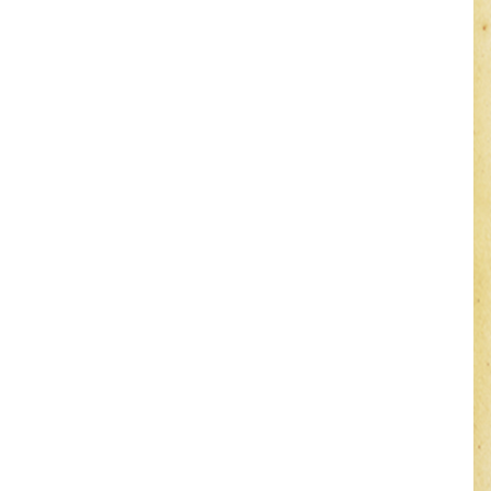
'classname' in
/data/wwwroot/lyquanshunmall.com/lefte
on line
35
Notice
: Uninitialized string
offset: 0 in
/data/wwwroot/lyquanshunmall.com/lefte
on line
35