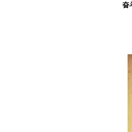
奋
Warning
: Illegal string offset 'infotype' in
/data/wwwroot/lyquanshunmall.com/lefter.php
on
line
24
Notice
: Uninitialized string offset: 0 in
/data/wwwroot/lyquanshunmall.com/lefter.php
on
line
24